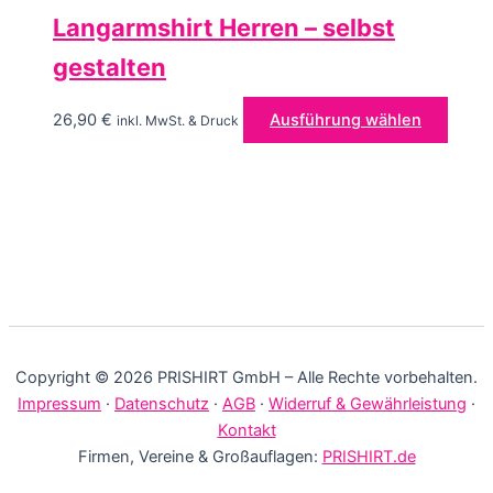
Langarmshirt Herren – selbst
gestalten
Diese
26,90
€
Ausführung wählen
inkl. MwSt. & Druck
Produ
weist
mehre
Varia
auf.
Die
Optio
könn
auf
Copyright © 2026 PRISHIRT GmbH – Alle Rechte vorbehalten.
der
Impressum
·
Datenschutz
·
AGB
·
Widerruf & Gewährleistung
·
Produ
Kontakt
gewäh
Firmen, Vereine & Großauflagen:
PRISHIRT.de
werd