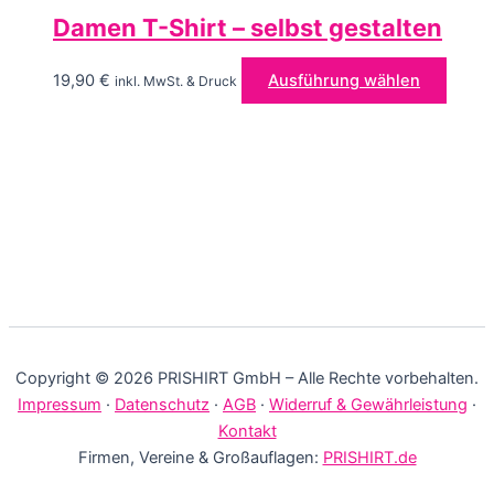
Damen T-Shirt – selbst gestalten
Diese
19,90
€
Ausführung wählen
inkl. MwSt. & Druck
Produ
weist
mehre
Varian
auf.
Die
Optio
könne
auf
der
Produk
Copyright © 2026 PRISHIRT GmbH – Alle Rechte vorbehalten.
gewäh
Impressum
·
Datenschutz
·
AGB
·
Widerruf & Gewährleistung
·
werde
Kontakt
Firmen, Vereine & Großauflagen:
PRISHIRT.de