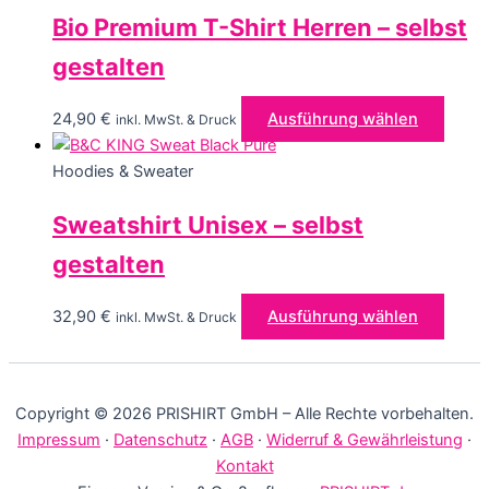
Bio Premium T-Shirt Herren – selbst
gestalten
Diese
24,90
€
Ausführung wählen
inkl. MwSt. & Druck
Produ
weist
Hoodies & Sweater
mehre
Sweatshirt Unisex – selbst
Varia
auf.
gestalten
Die
Optio
Diese
32,90
€
Ausführung wählen
inkl. MwSt. & Druck
könn
Produ
auf
weist
der
mehre
Produ
Copyright © 2026 PRISHIRT GmbH – Alle Rechte vorbehalten.
Varia
gewäh
Impressum
·
Datenschutz
·
AGB
·
Widerruf & Gewährleistung
·
auf.
werd
Kontakt
Die