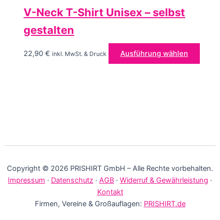
V-Neck T-Shirt Unisex – selbst
gestalten
Diese
22,90
€
Ausführung wählen
inkl. MwSt. & Druck
Produ
weist
mehre
Varia
auf.
Die
Optio
könn
auf
Copyright © 2026 PRISHIRT GmbH – Alle Rechte vorbehalten.
der
Impressum
·
Datenschutz
·
AGB
·
Widerruf & Gewährleistung
·
Produ
Kontakt
gewäh
Firmen, Vereine & Großauflagen:
PRISHIRT.de
werd