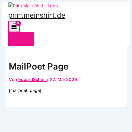
Zum
Inhalt
printmeinshirt.de
springen
MailPoet Page
Von
EduardSchell
/
22. Mai 2026
[mailpoet_page]