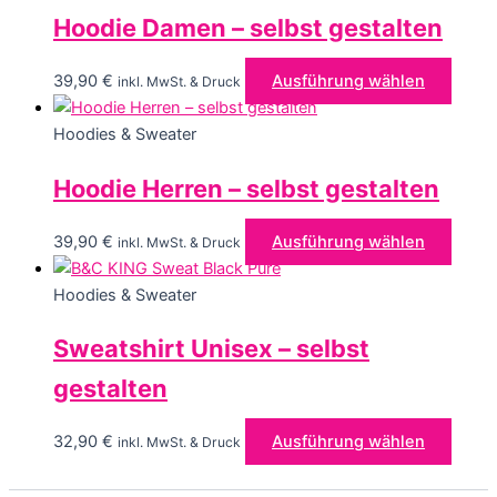
Hoodie Damen – selbst gestalten
Diese
39,90
€
Ausführung wählen
inkl. MwSt. & Druck
Produ
weist
Hoodies & Sweater
mehre
Hoodie Herren – selbst gestalten
Varia
auf.
Die
Diese
39,90
€
Ausführung wählen
inkl. MwSt. & Druck
Optio
Produ
könn
weist
Hoodies & Sweater
auf
mehre
Sweatshirt Unisex – selbst
der
Varia
Produ
auf.
gestalten
gewäh
Die
werd
Optio
Diese
32,90
€
Ausführung wählen
inkl. MwSt. & Druck
könn
Produ
auf
weist